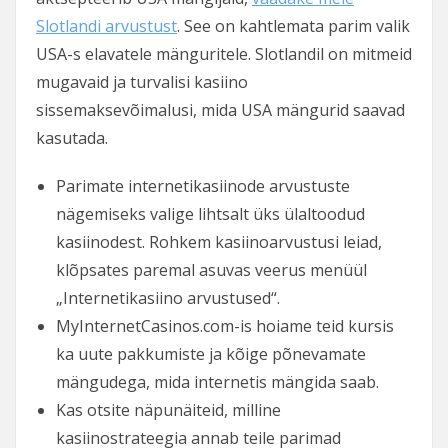
Slotlandi arvustust
. See on kahtlemata parim valik
USA-s elavatele mänguritele. Slotlandil on mitmeid
mugavaid ja turvalisi kasiino
sissemaksevõimalusi, mida USA mängurid saavad
kasutada.
Parimate internetikasiinode arvustuste
nägemiseks valige lihtsalt üks ülaltoodud
kasiinodest. Rohkem kasiinoarvustusi leiad,
klõpsates paremal asuvas veerus menüül
„Internetikasiino arvustused“.
MyInternetCasinos.com-is hoiame teid kursis
ka uute pakkumiste ja kõige põnevamate
mängudega, mida internetis mängida saab.
Kas otsite näpunäiteid, milline
kasiinostrateegia annab teile parimad