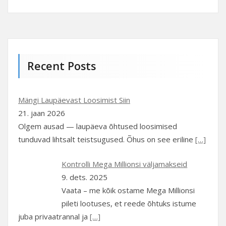
Recent Posts
Mängi Laupäevast Loosimist Siin
21. jaan 2026
Olgem ausad — laupäeva õhtused loosimised
tunduvad lihtsalt teistsugused. Õhus on see eriline
[…]
Kontrolli Mega Millionsi väljamakseid
9. dets. 2025
Vaata – me kõik ostame Mega Millionsi
pileti lootuses, et reede õhtuks istume
juba privaatrannal ja
[…]