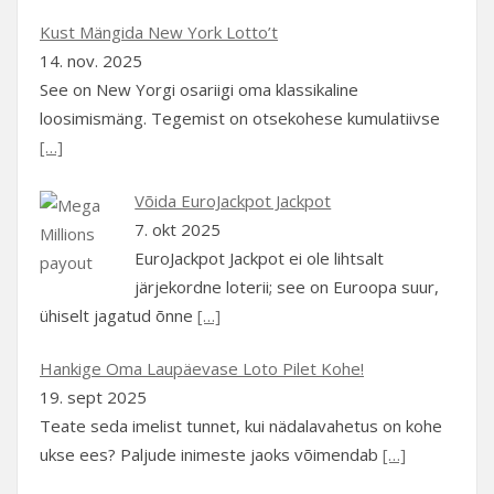
Kust Mängida New York Lotto’t
14. nov. 2025
See on New Yorgi osariigi oma klassikaline
loosimismäng. Tegemist on otsekohese kumulatiivse
[…]
Võida EuroJackpot Jackpot
7. okt 2025
EuroJackpot Jackpot ei ole lihtsalt
järjekordne loterii; see on Euroopa suur,
ühiselt jagatud õnne
[…]
Hankige Oma Laupäevase Loto Pilet Kohe!
19. sept 2025
Teate seda imelist tunnet, kui nädalavahetus on kohe
ukse ees? Paljude inimeste jaoks võimendab
[…]