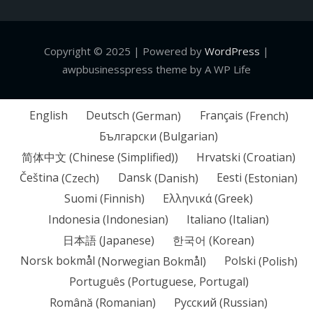
Copyright © 2025 | Powered by
WordPress
|
awpbusinesspress theme by A WP Life
English
Deutsch
(
German
)
Français
(
French
)
Български
(
Bulgarian
)
简体中文
(
Chinese (Simplified)
)
Hrvatski
(
Croatian
)
Čeština
(
Czech
)
Dansk
(
Danish
)
Eesti
(
Estonian
)
Suomi
(
Finnish
)
Ελληνικά
(
Greek
)
Indonesia
(
Indonesian
)
Italiano
(
Italian
)
日本語
(
Japanese
)
한국어
(
Korean
)
Norsk bokmål
(
Norwegian Bokmål
)
Polski
(
Polish
)
Português
(
Portuguese, Portugal
)
Română
(
Romanian
)
Русский
(
Russian
)