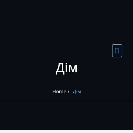
Skip to the content
Дім
Home
Дім