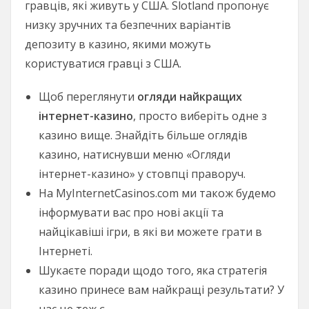
гравців, які живуть у США. Slotland пропонує
низку зручних та безпечних варіантів
депозиту в казино, якими можуть
користуватися гравці з США.
Щоб переглянути
огляди найкращих
інтернет-казино
, просто виберіть одне з
казино вище. Знайдіть більше оглядів
казино, натиснувши меню «Огляди
інтернет-казино» у стовпці праворуч.
На MyInternetCasinos.com ми також будемо
інформувати вас про нові акції та
найцікавіші ігри, в які ви можете грати в
Інтернеті.
Шукаєте поради щодо того, яка стратегія
казино принесе вам найкращі результати? У