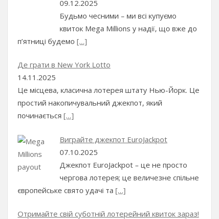
09.12.2025
Будьмо чесними – ми всі купуємо
квиток Mega Millions у надії, що вже до
п’ятниці будемо
[…]
Де грати в New York Lotto
14.11.2025
Це місцева, класична лотерея штату Нью-Йорк. Це
простий накопичувальний джекпот, який
починається
[…]
Виграйте джекпот EuroJackpot
07.10.2025
Джекпот EuroJackpot – це не просто
чергова лотерея; це величезне спільне
європейське свято удачі та
[…]
Отримайте свій суботній лотерейний квиток зараз!