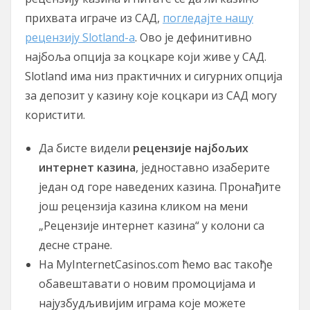
прихвата играче из САД,
погледајте нашу
рецензију Slotland-а
. Ово је дефинитивно
најбоља опција за коцкаре који живе у САД.
Slotland има низ практичних и сигурних опција
за депозит у казину које коцкари из САД могу
користити.
Да бисте видели
рецензије најбољих
интернет казина
, једноставно изаберите
један од горе наведених казина. Пронађите
још рецензија казина кликом на мени
„Рецензије интернет казина“ у колони са
десне стране.
На MyInternetCasinos.com ћемо вас такође
обавештавати о новим промоцијама и
најузбудљивијим играма које можете