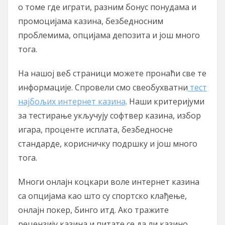
о томе где играти, разним бонус понудама и
промоцијама казина, безбедносним
проблемима, опцијама депозита и још много
тога.
На нашој веб страници можете пронаћи све те
информације. Спровели смо свеобухватни
тест
најбољих интернет казина
. Наши критеријуми
за тестирање укључују софтвер казина, избор
игара, проценте исплата, безбедносне
стандарде, корисничку подршку и још много
тога.
Многи онлајн коцкари воле интернет казина
са опцијама као што су спортско клађење,
онлајн покер, бинго итд. Ако тражите
рецензију казина и питате се да ли казино