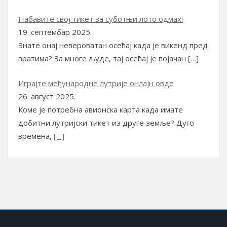
Набавите свој тикет за суботњи лото одмах!
19. септембар 2025.
Знате онај невероватан осећај када је викенд пред
вратима? За многе људе, тај осећај је појачан
[…]
Играјте међународне лутрије онлајн овде
26. август 2025.
Коме је потребна авионска карта када имате
добитни лутријски тикет из друге земље? Дуго
времена,
[…]