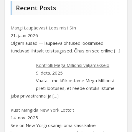
Recent Posts
Mängi Laupäevast Loosimist Siin
21. jaan 2026
Olgem ausad — laupäeva õhtused loosimised
tunduvad lihtsalt teistsugused. Õhus on see eriline
[…]
Kontrolli Mega Millionsi väljamakseid
9. dets. 2025
Vaata – me kõik ostame Mega Millionsi
pileti lootuses, et reede õhtuks istume
juba privaatrannal ja
[…]
Kust Mängida New York Lotto’t
14. nov. 2025
See on New Yorgi osariigi oma klassikaline