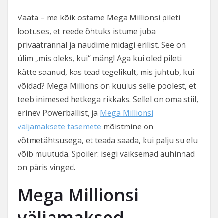
Vaata – me kõik ostame Mega Millionsi pileti
lootuses, et reede õhtuks istume juba
privaatrannal ja naudime midagi erilist. See on
ülim „mis oleks, kui“ mäng! Aga kui oled pileti
kätte saanud, kas tead tegelikult, mis juhtub, kui
võidad? Mega Millions on kuulus selle poolest, et
teeb inimesed hetkega rikkaks. Sellel on oma stiil,
erinev Powerballist, ja
Mega Millionsi
väljamaksete tasemete
mõistmine on
võtmetähtsusega, et teada saada, kui palju su elu
võib muutuda. Spoiler: isegi väiksemad auhinnad
on päris vinged.
Mega Millionsi
väljamaksed