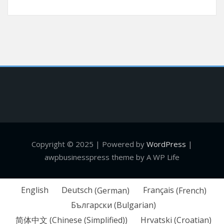
Copyright © 2025 | Powered by
WordPress
|
awpbusinesspress theme by A WP Life
English
Deutsch
(
German
)
Français
(
French
)
Български
(
Bulgarian
)
简体中文
(
Chinese (Simplified)
)
Hrvatski
(
Croatian
)