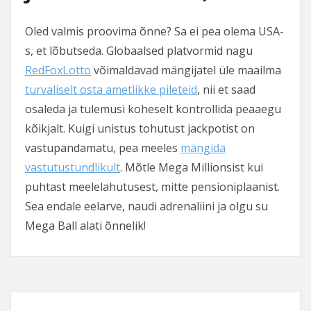
Oled valmis proovima õnne? Sa ei pea olema USA-
s, et lõbutseda. Globaalsed platvormid nagu
RedFoxLotto
võimaldavad mängijatel üle maailma
turvaliselt osta ametlikke pileteid
, nii et saad
osaleda ja tulemusi koheselt kontrollida peaaegu
kõikjalt. Kuigi unistus tohutust jackpotist on
vastupandamatu, pea meeles
mängida
vastutustundlikult
. Mõtle Mega Millionsist kui
puhtast meelelahutusest, mitte pensioniplaanist.
Sea endale eelarve, naudi adrenaliini ja olgu su
Mega Ball alati õnnelik!