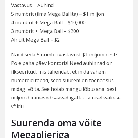
Vastavus – Auhind
5 numbrit (ilma Mega Ballita) – $1 miljon
4 numbrit + Mega Ball – $10,000
3 numbrit + Mega Ball – $200
Ainult Mega Ball – $2
Näed seda 5 numbri vastavust $1 miljoni eest?
Pole paha päev kontoris! Need auhinnad on
fikseeritud, mis tähendab, et mida vähem
numbreid tabad, seda suurem on tõenäosus
midagi võita. See hoiab mängu lõbusana, sest
miljonid inimesed saavad igal loosimisel väikese
võidu.
Suurenda oma võite
Megaplieriga