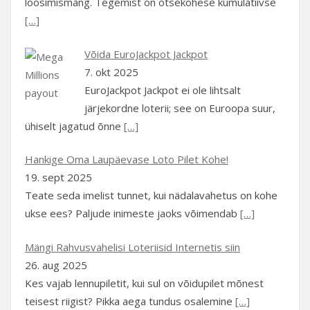
loosimismäng. Tegemist on otsekohese kumulatiivse
[…]
Võida EuroJackpot Jackpot
7. okt 2025
EuroJackpot Jackpot ei ole lihtsalt
järjekordne loterii; see on Euroopa suur,
ühiselt jagatud õnne
[…]
Hankige Oma Laupäevase Loto Pilet Kohe!
19. sept 2025
Teate seda imelist tunnet, kui nädalavahetus on kohe
ukse ees? Paljude inimeste jaoks võimendab
[…]
Mängi Rahvusvahelisi Loteriisid Internetis siin
26. aug 2025
Kes vajab lennupiletit, kui sul on võidupilet mõnest
teisest riigist? Pikka aega tundus osalemine
[…]