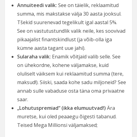
Annuiteedi valik:
See on täielik, reklaamitud
summa, mis makstakse välja 30 aasta jooksul.
Tšekid suurenevad tegelikult igal aastal 5%.
See on vastutustundlik valik neile, kes soovivad
pikaajalist finantskindlust (ja võib-olla iga
kümne aasta tagant uue jahi).
Sularaha valik:
Enamik võitjaid valib selle. See
on ühekordne, kohene väljamakse, kuid
oluliselt väiksem kui reklaamitud summa (tere,
maksud!). Siiski, saada kohe sadu miljoneid? See
annab sulle vabaduse osta täna oma privaatne
saar.
„Lohutuspremiad“ (ikka elumuutvad!)
Ära
muretse, kui oled peaaegu õigesti tabanud.
Teised Mega Millionsi väljamaksed;