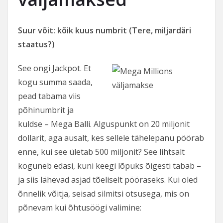
Suur võit: kõik kuus numbrit (Tere, miljardäri
staatus?)
See ongi Jackpot. Et
kogu summa saada,
pead tabama viis
põhinumbrit ja
kuldse – Mega Balli. Alguspunkt on 20 miljonit
dollarit, aga ausalt, kes sellele tähelepanu pöörab
enne, kui see ületab 500 miljonit? See lihtsalt
koguneb edasi, kuni keegi lõpuks õigesti tabab –
ja siis lähevad asjad tõeliselt pööraseks. Kui oled
õnnelik võitja, seisad silmitsi otsusega, mis on
põnevam kui õhtusöögi valimine: