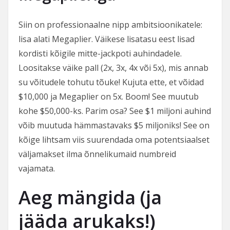
Siin on professionaalne nipp ambitsioonikatele:
lisa alati Megaplier. Väikese lisatasu eest lisad
kordisti kõigile mitte-jackpoti auhindadele.
Loositakse väike pall (2x, 3x, 4x või 5x), mis annab
su võitudele tohutu tõuke! Kujuta ette, et võidad
$10,000 ja Megaplier on 5x. Boom! See muutub
kohe $50,000-ks. Parim osa? See $1 miljoni auhind
võib muutuda hämmastavaks $5 miljoniks! See on
kõige lihtsam viis suurendada oma potentsiaalset
väljamakset ilma õnnelikumaid numbreid
vajamata.
Aeg mängida (ja
jääda arukaks!)