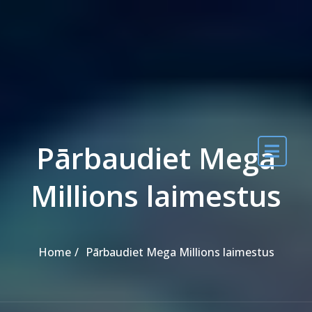
Skip to the content
Pārbaudiet Mega
Millions laimestus
Home
Pārbaudiet Mega Millions laimestus