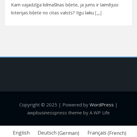
Kam vajadzīga lidmašīnas biļete, ja jums ir laimējusi
loterijas biļete no citas valsts? Ilgu laiku
[…]
Copyright © 2025 | Powered by
WordPress
|
awpbusinesspress theme by A WP Life
English
Deutsch
(
German
)
Français
(
French
)