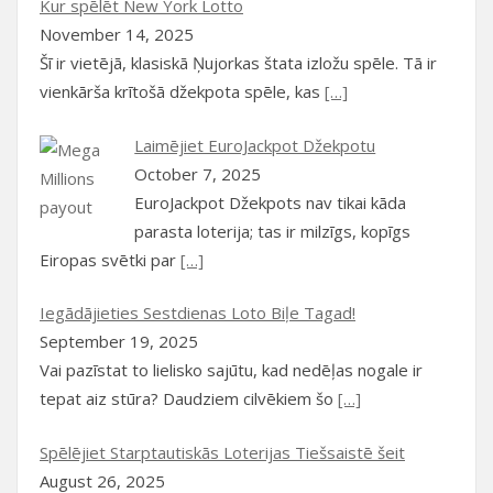
Kur spēlēt New York Lotto
November 14, 2025
Šī ir vietējā, klasiskā Ņujorkas štata izložu spēle. Tā ir
vienkārša krītošā džekpota spēle, kas
[…]
Laimējiet EuroJackpot Džekpotu
October 7, 2025
EuroJackpot Džekpots nav tikai kāda
parasta loterija; tas ir milzīgs, kopīgs
Eiropas svētki par
[…]
Iegādājieties Sestdienas Loto Biļe Tagad!
September 19, 2025
Vai pazīstat to lielisko sajūtu, kad nedēļas nogale ir
tepat aiz stūra? Daudziem cilvēkiem šo
[…]
Spēlējiet Starptautiskās Loterijas Tiešsaistē šeit
August 26, 2025