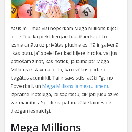
Atzīsim – mēs visi nopērkam Mega Millions biļeti
ar cerību, ka piektdien jau baudīsim kaut ko
izsmalcinātu uz privātas pludmales. Tā ir galvenā
“kas būtu, ja” spēle! Bet kad biļete ir rokā, vai jūs
patiešām zināt, kas notiek, ja laimējat? Mega
Millions ir slavena ar to, ka cilvēkus padara
bagātus acumirklī. Tai ir savs stils, atšķirīgs no
Powerball, un
Mega Millions laimestu līmeņu
izpratne ir atslēga, lai saprastu, cik ļoti jūsu dzīve
var mainīties. Spoileris: pat mazākie laimesti ir
diezgan iespaidīgi.
Mega Millions