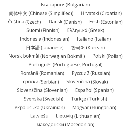
Български
(
Bulgarian
)
简体中文
(
Chinese (Simplified)
)
Hrvatski
(
Croatian
)
Čeština
(
Czech
)
Dansk
(
Danish
)
Eesti
(
Estonian
)
Suomi
(
Finnish
)
Ελληνικά
(
Greek
)
Indonesia
(
Indonesian
)
Italiano
(
Italian
)
日本語
(
Japanese
)
한국어
(
Korean
)
Norsk bokmål
(
Norwegian Bokmål
)
Polski
(
Polish
)
Português
(
Portuguese, Portugal
)
Română
(
Romanian
)
Русский
(
Russian
)
српски
(
Serbian
)
Slovenčina
(
Slovak
)
Slovenščina
(
Slovenian
)
Español
(
Spanish
)
Svenska
(
Swedish
)
Türkçe
(
Turkish
)
Українська
(
Ukrainian
)
Magyar
(
Hungarian
)
Latviešu
Lietuvių
(
Lithuanian
)
македонски
(
Macedonian
)