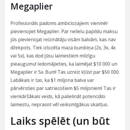
Megaplier
Profesionāls padoms ambiciozajiem: vienmēr
pievienojiet Megaplier. Par nelielu papildu maksu
jūs pievienojat reizinātāju visām balvām, kas nav
džekpots. Tiek izlozēta maza bumbiņa (2x, 3x, 4x
vai 5x), kas dod jūsu laimestiem milzīgu
pieaugumu! Iedomājieties, ka laimējat $10 000 un
Megaplier ir 5x. Bum! Tas uzreiz kļūst par $50 000.
Labākais ir tas, ka $1 miljona balva var
pārvērsties par satriecošiem $5 miljoniem! Tas ir
vienkāršākais veids, kā palielināt potenciālo
laimestu, neprasot vēl veiksmīgākus skaitļus.
Laiks spēlēt (un būt