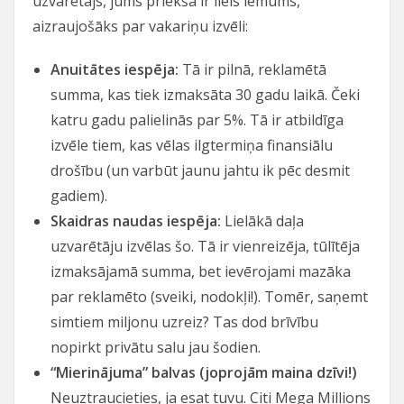
uzvarētājs, jums priekšā ir liels lēmums,
aizraujošāks par vakariņu izvēli:
Anuitātes iespēja:
Tā ir pilnā, reklamētā
summa, kas tiek izmaksāta 30 gadu laikā. Čeki
katru gadu palielinās par 5%. Tā ir atbildīga
izvēle tiem, kas vēlas ilgtermiņa finansiālu
drošību (un varbūt jaunu jahtu ik pēc desmit
gadiem).
Skaidras naudas iespēja:
Lielākā daļa
uzvarētāju izvēlas šo. Tā ir vienreizēja, tūlītēja
izmaksājamā summa, bet ievērojami mazāka
par reklamēto (sveiki, nodokļi!). Tomēr, saņemt
simtiem miljonu uzreiz? Tas dod brīvību
nopirkt privātu salu jau šodien.
“Mierinājuma” balvas (joprojām maina dzīvi!)
Neuztraucieties, ja esat tuvu. Citi Mega Millions