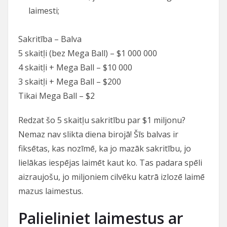
laimesti;
Sakritība – Balva
5 skaitļi (bez Mega Ball) – $1 000 000
4 skaitļi + Mega Ball – $10 000
3 skaitļi + Mega Ball – $200
Tikai Mega Ball – $2
Redzat šo 5 skaitļu sakritību par $1 miljonu?
Nemaz nav slikta diena birojā! Šīs balvas ir
fiksētas, kas nozīmē, ka jo mazāk sakritību, jo
lielākas iespējas laimēt kaut ko. Tas padara spēli
aizraujošu, jo miljoniem cilvēku katrā izlozē laimē
mazus laimestus.
Palieliniet laimestus ar