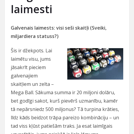
laimesti
Galvenais laimests: visi seši skaitļi (Sveiki,
miljardiera statuss?)
Šis ir džekpots. Lai
laimētu visu, jums
jāsakrīt pieciem
galvenajiem
skaitļiem un zelta –
Mega Ball. Sākuma summa ir 20 miljoni dolāru,
bet godīgi sakot, kurš pievērš uzmanību, kamēr
tā nepārsniedz 500 miljonus? Tā turpina krāties,
līdz kāds beidzot trāpa pareizo kombināciju – un
tad viss kļūst patiešām traks. Ja esat laimīgais