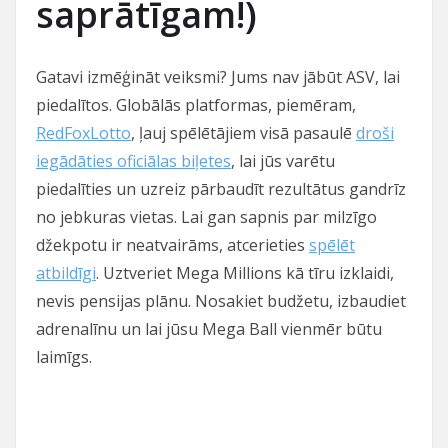
saprātīgam!)
Gatavi izmēģināt veiksmi? Jums nav jābūt ASV, lai
piedalītos. Globālās platformas, piemēram,
RedFoxLotto
, ļauj spēlētājiem visā pasaulē
droši
iegādāties oficiālas biļetes
, lai jūs varētu
piedalīties un uzreiz pārbaudīt rezultātus gandrīz
no jebkuras vietas. Lai gan sapnis par milzīgo
džekpotu ir neatvairāms, atcerieties
spēlēt
atbildīgi
. Uztveriet Mega Millions kā tīru izklaidi,
nevis pensijas plānu. Nosakiet budžetu, izbaudiet
adrenalīnu un lai jūsu Mega Ball vienmēr būtu
laimīgs.