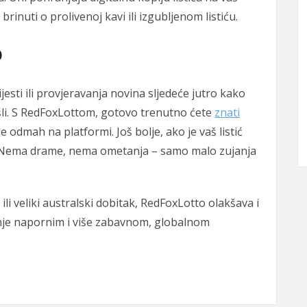
rinuti o prolivenoj kavi ili izgubljenom listiću.
o
ijesti ili provjeravanja novina sljedeće jutro kako
 prošli. S RedFoxLottom, gotovo trenutno ćete
znati
se odmah na platformi. Još bolje, ako je vaš listić
t. Nema drame, nema ometanja – samo malo zujanja
 ili veliki australski dobitak, RedFoxLotto olakšava i
manje napornim i više zabavnom, globalnom