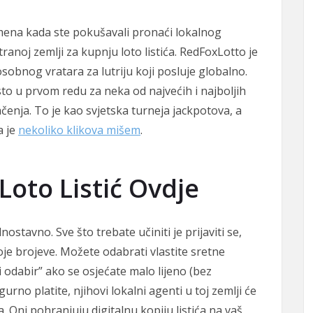
mena kada ste pokušavali pronaći lokalnog
ranoj zemlji za kupnju loto listića. RedFoxLotto je
sobnog vratara za lutriju koji posluje globalno.
to u prvom redu za neka od najvećih i najboljih
ačenja. To je kao svjetska turneja jackpotova, a
a je
nekoliko klikova mišem
.
Loto Listić Ovdje
dnostavno. Sve što trebate učiniti je prijaviti se,
svoje brojeve. Možete odabrati vlastite sretne
i odabir” ako se osjećate malo lijeno (bez
urno platite, njihovi lokalni agenti u toj zemlji će
. Oni pohranjuju digitalnu kopiju listića na vaš