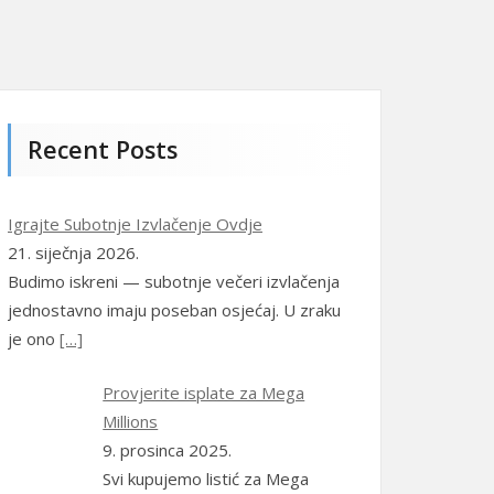
Eesti
(
Estonski
)
Suomi
(
Finski
)
Ελληνικά
(
Grčki
)
Recent Posts
Indonesia
(
Indonezijski
)
Igrajte Subotnje Izvlačenje Ovdje
Italiano
(
Talijanski
)
21. siječnja 2026.
日本語
(
Japanski
)
Budimo iskreni — subotnje večeri izvlačenja
jednostavno imaju poseban osjećaj. U zraku
한국어
(
Korejski
)
je ono
[…]
Norsk bokmål
(
Književni
Provjerite isplate za Mega
norveški
)
Millions
Polski
(
Poljski
)
9. prosinca 2025.
Svi kupujemo listić za Mega