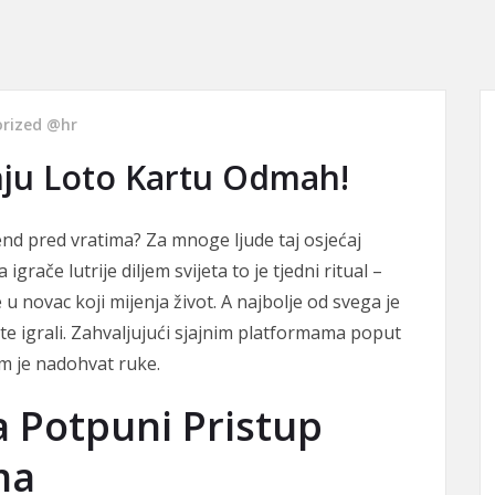
rized @hr
nju Loto Kartu Odmah!
end pred vratima? Za mnoge ljude taj osjećaj
igrače lutrije diljem svijeta to je tjedni ritual –
 u novac koji mijenja život. A najbolje od svega je
ste igrali. Zahvaljujući sjajnim platformama poput
vam je nadohvat ruke.
a Potpuni Pristup
ma