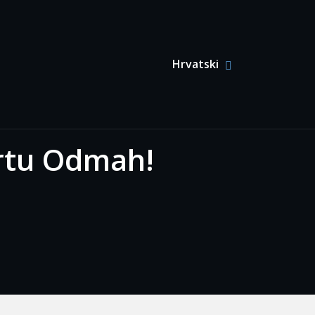
Primary Menu
Hrvatski
SHOW
HIDE
HRVATSK
HRVATS
English
(
Engleski
)
Deutsch
(
Njemački
)
artu Odmah!
Français
(
Francuski
)
Български
(
Bugarski
)
简体中文
(
Kineski
(pojednostavljeni)
)
Čeština
(
češki
)
Dansk
(
Danski
)