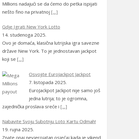
Português
(
Portugalski
Millions nadajući se da ćemo do petka ispijati
(Portugal)
)
nešto fino na privatnoj
[…]
Română
(
Rumunjski
)
Gdje Igrati New York Lotto
Русский
(
Ruski
)
14. studenoga 2025.
Ovo je domaća, klasična lutrijska igra savezne
српски
(
Srpski
)
države New York. To je jednostavan jackpot
koji se
[…]
Slovenčina
(
Slovački
)
Osvojite EuroJackpot Jackpot
Slovenščina
(
Slovenski
)
7. listopada 2025.
Español
(
španjolski
)
EuroJackpot Jackpot nije samo još
jedna lutrija; to je ogromna,
Svenska
(
švedski
)
zajednička proslava sreće i
[…]
Türkçe
(
Turski
)
Nabavite Svoju Subotnju Loto Kartu Odmah!
Українська
(
Ukrajinski
)
19. rujna 2025.
Znate onaj nevjerojatan osjećaj kada je vikend