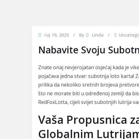
ruj 19, 2025
By
Linda
Uncatego
Nabavite Svoju Subot
Znate onaj nevjerojatan osjećaj kada je vik
pojačava jedna stvar: subotnja loto karta! Za 
prilika da nekoliko sretnih brojeva pretvore
što ne morate biti u određenoj zemlji da bi
RedFoxLotta, cijeli svijet subotnjih lutrija 
Vaša Propusnica z
Globalnim Lutrija