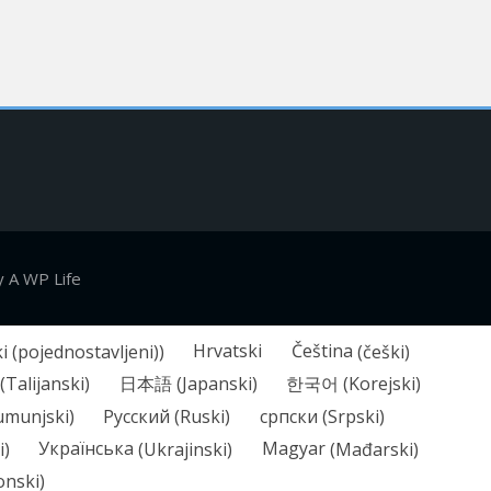
 A WP Life
i (pojednostavljeni)
)
Hrvatski
Čeština
(
češki
)
(
Talijanski
)
日本語
(
Japanski
)
한국어
(
Korejski
)
umunjski
)
Русский
(
Ruski
)
српски
(
Srpski
)
i
)
Українська
(
Ukrajinski
)
Magyar
(
Mađarski
)
nski
)