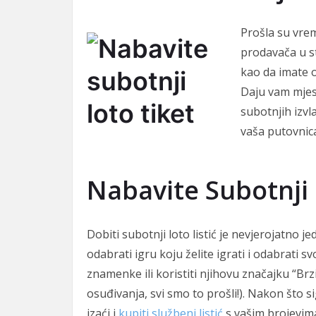
Prošla su vre
prodavača u st
kao da imate o
Daju vam mjes
subotnjih izvl
vaša putovnic
Nabavite Subotnji 
Dobiti subotnji loto listić je nevjerojatno je
odabrati igru ​​koju želite igrati i odabrati 
znamenke ili koristiti njihovu značajku “Brz
osuđivanja, svi smo to prošli!). Nakon što sig
izaći i
kupiti službeni listić
s vašim brojevima