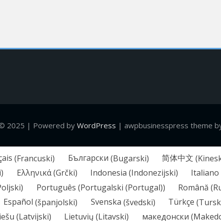
 © 2025 | Powered by
WordPress
|
awpbusinesspress theme by
çais
(
Francuski
)
Български
(
Bugarski
)
简体中文
(
Kinesk
i
)
Ελληνικά
(
Grčki
)
Indonesia
(
Indonezijski
)
Italiano
Poljski
)
Português
(
Portugalski (Portugal)
)
Română
(
R
Español
(
španjolski
)
Svenska
(
švedski
)
Türkçe
(
Tursk
iešu
(
Latvijski
)
Lietuvių
(
Litavski
)
македонски
(
Makedo