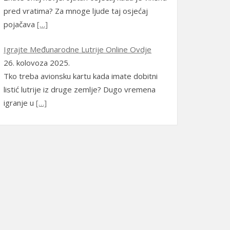
Magyar
(
Mađarski
)
pred vratima? Za mnoge ljude taj osjećaj
pojačava
[…]
Latviešu
(
Latvijski
)
Igrajte Međunarodne Lutrije Online Ovdje
Lietuvių
(
Litavski
)
26. kolovoza 2025.
македонски
Tko treba avionsku kartu kada imate dobitni
(
Makedonski
)
listić lutrije iz druge zemlje? Dugo vremena
igranje u
[…]