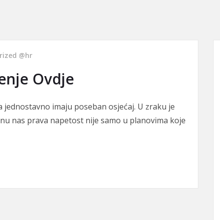
rized @hr
čenje Ovdje
a jednostavno imaju poseban osjećaj. U zraku je
ćinu nas prava napetost nije samo u planovima koje
je Ovdje