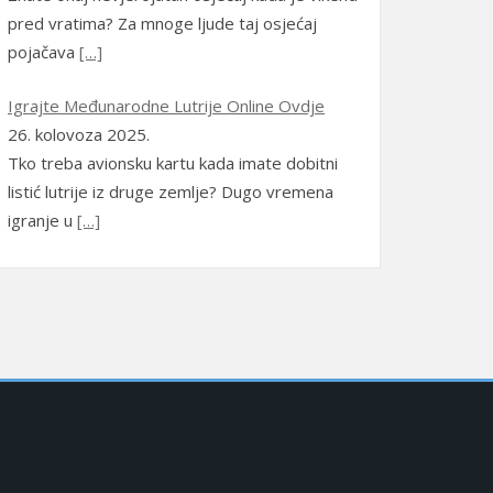
Magyar
(
Mađarski
)
pred vratima? Za mnoge ljude taj osjećaj
pojačava
[…]
Latviešu
(
Latvijski
)
Lietuvių
(
Litavski
)
Igrajte Međunarodne Lutrije Online Ovdje
26. kolovoza 2025.
македонски
Tko treba avionsku kartu kada imate dobitni
(
Makedonski
)
listić lutrije iz druge zemlje? Dugo vremena
igranje u
[…]