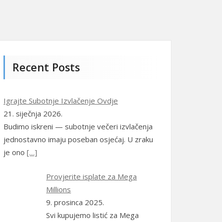
Eesti
(
Estonski
)
Suomi
(
Finski
)
Ελληνικά
(
Grčki
)
Recent Posts
Indonesia
(
Indonezijski
)
Italiano
(
Talijanski
)
Igrajte Subotnje Izvlačenje Ovdje
21. siječnja 2026.
日本語
(
Japanski
)
Budimo iskreni — subotnje večeri izvlačenja
jednostavno imaju poseban osjećaj. U zraku
한국어
(
Korejski
)
je ono
[…]
Norsk bokmål
(
Književni
norveški
)
Provjerite isplate za Mega
Millions
Polski
(
Poljski
)
9. prosinca 2025.
Svi kupujemo listić za Mega
Português
(
Portugalski