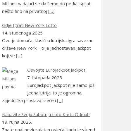
Millions nadajući se da ćemo do petka ispijati
(Portugal)
)
nešto fino na privatnoj
[…]
Română
(
Rumunjski
)
Gdje Igrati New York Lotto
Русский
(
Ruski
)
14. studenoga 2025.
Ovo je domaća, klasična lutrijska igra savezne
српски
(
Srpski
)
države New York. To je jednostavan jackpot
Slovenčina
(
Slovački
)
koji se
[…]
Slovenščina
(
Slovenski
)
Osvojite EuroJackpot Jackpot
7. listopada 2025.
Español
(
španjolski
)
EuroJackpot Jackpot nije samo još
jedna lutrija; to je ogromna,
Svenska
(
švedski
)
zajednička proslava sreće i
[…]
Türkçe
(
Turski
)
Nabavite Svoju Subotnju Loto Kartu Odmah!
Українська
(
Ukrajinski
)
19. rujna 2025.
Znate onaj nevjerojatan osjećaj kada je vikend