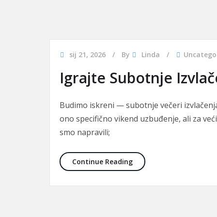
sij 21, 2026
By
Linda
Uncatego
Igrajte Subotnje Izvla
Budimo iskreni — subotnje večeri izvlačenj
ono specifično vikend uzbuđenje, ali za ve
smo napravili;
Igrajte Subotnje Izvlačen
Continue Reading