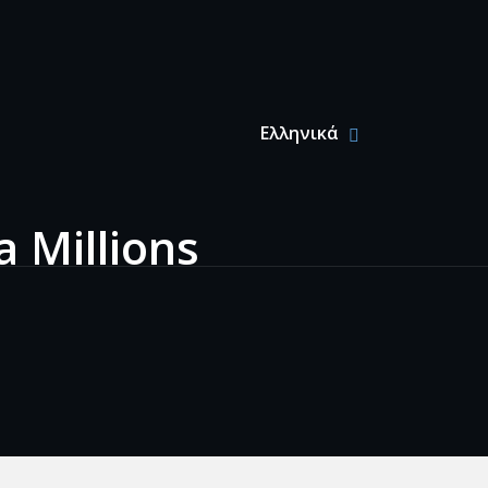
Primary Menu
Ελληνικά
SHOW
HIDE
ΕΛΛΗΝΙΚ
ΕΛΛΗΝΙ
English
(
Αγγλικά
)
 Millions
Deutsch
(
Γερμανικά
)
Français
(
Γαλλικά
)
Български
(
Βουλγαρικά
)
简体中文
(
Κινεζικά
(Απλοποιημένα)
)
Hrvatski
(
Κροατικά
)