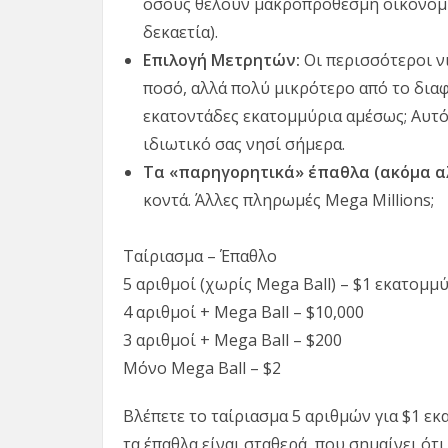
όσους θέλουν μακροπρόθεσμη οικονομικ
δεκαετία).
Επιλογή Μετρητών:
Οι περισσότεροι νι
ποσό, αλλά πολύ μικρότερο από το διαφη
εκατοντάδες εκατομμύρια αμέσως; Αυτό 
ιδιωτικό σας νησί σήμερα.
Τα «παρηγορητικά» έπαθλα (ακόμα α
κοντά. Άλλες πληρωμές Mega Millions;
Ταίριασμα – Έπαθλο
5 αριθμοί (χωρίς Mega Ball) – $1 εκατομμ
4 αριθμοί + Mega Ball – $10,000
3 αριθμοί + Mega Ball – $200
Μόνο Mega Ball – $2
Βλέπετε το ταίριασμα 5 αριθμών για $1 εκ
τα έπαθλα είναι σταθερά, που σημαίνει ότ