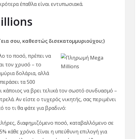
μικρότερα έπαθλα είναι εντυπωσιακά.
llions
(Γεια σου, καθεστώς δισεκατομμυριούχου;)
όλο το ποσό, πρέπει να
αι τον χρυσό – το
μμύρια δολάρια, αλλά
επεράσει τα 500
ρι κάποιος να βρει τελικά τον σωστό συνδυασμό –
τρελά. Αν είστε ο τυχερός νικητής, σας περιμένει
 το τι θα φάτε για βραδινό:
πλήρες, διαφημιζόμενο ποσό, καταβαλλόμενο σε
 5% κάθε χρόνο. Είναι η υπεύθυνη επιλογή για