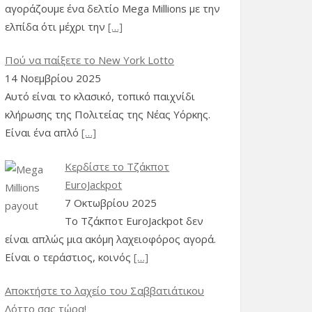
αγοράζουμε ένα δελτίο Mega Millions με την
Polski
(
Πολωνικά
)
ελπίδα ότι μέχρι την
[…]
Português
Πού να παίξετε το New York Lotto
(
Πορτογαλικά
)
14 Νοεμβρίου 2025
Română
(
Ρουμανικά
)
Αυτό είναι το κλασικό, τοπικό παιχνίδι
κλήρωσης της Πολιτείας της Νέας Υόρκης.
Русский
(
Ρωσικά
)
Είναι ένα απλό
[…]
српски
(
Σερβικά
)
Κερδίστε το Τζάκποτ
EuroJackpot
Slovenčina
(
Σλαβική
)
7 Οκτωβρίου 2025
Slovenščina
Το Τζάκποτ EuroJackpot δεν
(
Σλοβενικά
)
είναι απλώς μια ακόμη λαχειοφόρος αγορά.
Είναι ο τεράστιος, κοινός
[…]
Español
(
Ισπανικά
)
Svenska
(
Σουηδικά
)
Αποκτήστε το λαχείο του Σαββατιάτικου
Λόττο σας τώρα!