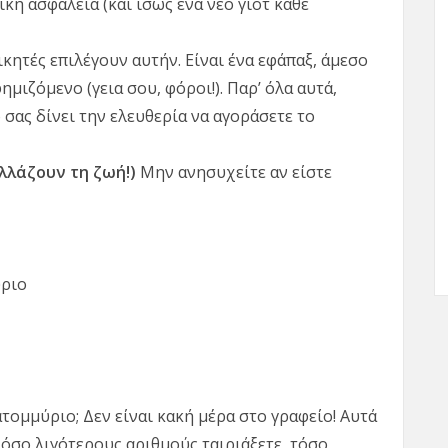
ή ασφάλεια (και ίσως ένα νέο γιοτ κάθε
κητές επιλέγουν αυτήν. Είναι ένα εφάπαξ, άμεσο
μιζόμενο (γεια σου, φόροι!). Παρ’ όλα αυτά,
σας δίνει την ελευθερία να αγοράσετε το
λλάζουν τη ζωή!)
Μην ανησυχείτε αν είστε
ύριο
ατομμύριο; Δεν είναι κακή μέρα στο γραφείο! Αυτά
ι όσο λιγότερους αριθμούς ταιριάξετε, τόσο