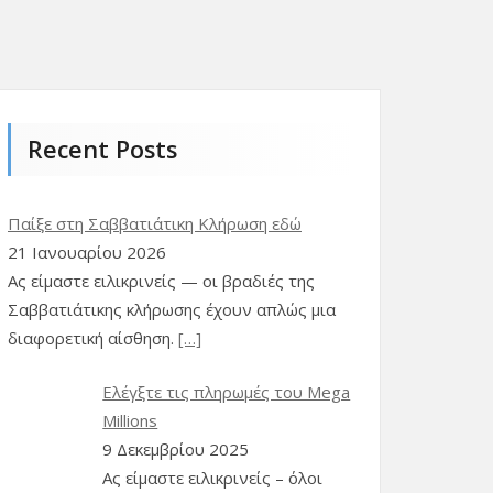
Čeština
(
Τσεχικά
)
Dansk
(
Δανέζικα
)
Eesti
(
Εσθονικά
)
Recent Posts
Suomi
(
Φινλανδικά
)
Παίξε στη Σαββατιάτικη Κλήρωση εδώ
Indonesia
21 Ιανουαρίου 2026
(
Ινδονησιακά
)
Ας είμαστε ειλικρινείς — οι βραδιές της
Italiano
(
Ιταλικά
)
Σαββατιάτικης κλήρωσης έχουν απλώς μια
διαφορετική αίσθηση.
[…]
日本語
(
Ιαπωνικά
)
Ελέγξτε τις πληρωμές του Mega
한국어
(
Κορεάτικα
)
Millions
9 Δεκεμβρίου 2025
Norsk bokmål
(
Νορβηγικά
)
Ας είμαστε ειλικρινείς – όλοι