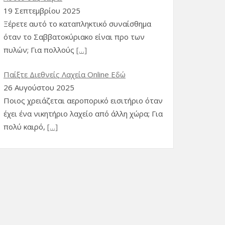
Türkçe
(
Τουρκικά
)
19 Σεπτεμβρίου 2025
Ξέρετε αυτό το καταπληκτικό συναίσθημα
Українська
(
Ουκρανικά
)
όταν το Σαββατοκύριακο είναι προ των
πυλών; Για πολλούς
[…]
Magyar
(
Ουγγρικά
)
Latviešu
(
Λετονικά
)
Παίξτε Διεθνείς Λαχεία Online Εδώ
26 Αυγούστου 2025
Lietuvių
(
Λιθουανικά
)
Ποιος χρειάζεται αεροπορικό εισιτήριο όταν
έχει ένα νικητήριο λαχείο από άλλη χώρα; Για
македонски
(
Μακεδονικά
)
πολύ καιρό,
[…]