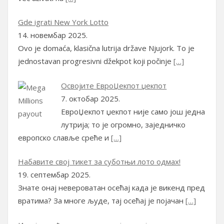
Gde igrati New York Lotto
14. новембар 2025.
Ovo je domaća, klasična lutrija države Njujork. To je
jednostavan progresivni džekpot koji počinje
[…]
Освојите ЕвроЏекпот џекпот
7. октобар 2025.
ЕвроЏекпот џекпот није само још једна
лутрија; то је огромно, заједничко
европско славље среће и
[…]
Набавите свој тикет за суботњи лото одмах!
19. септембар 2025.
Знате онај невероватан осећај када је викенд пред
вратима? За многе људе, тај осећај је појачан
[…]