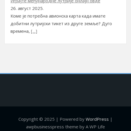
Играјте међународне лутрије онлајн овде
26. август 2025.
Коме је потребна авионска карта када имате
добитни лутријски тикет из друге земље? Дуго
времена,
[…]
Copyright © 2025 | Powered by
WordPress
|
awpbusinesspress theme by A WP Life