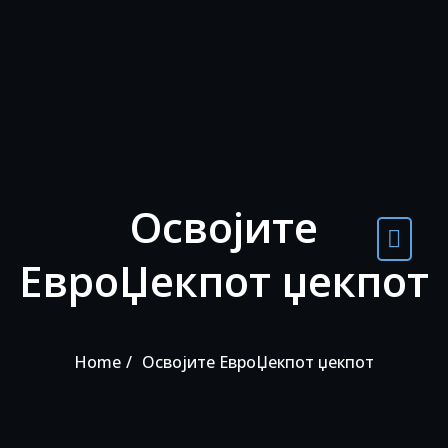
Skip to the content
Освојите
ЕвроЏекпот џекпот
Home
Освојите ЕвроЏекпот џекпот