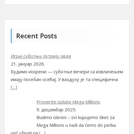
Recent Posts
Играј суботњу лутрију овде
21. јануар 2026.
Будимо искрени — суботње вечери са извлачењем
имају посебан осећај. У ваздуху је та специфична
[…]
Proverite isplate Mega Millions
9. децембар 2025.
Budimo iskreni – svi kupujemo tiket za
Mega Millions u nadi da ćemo do petka
već uživati na
[…]