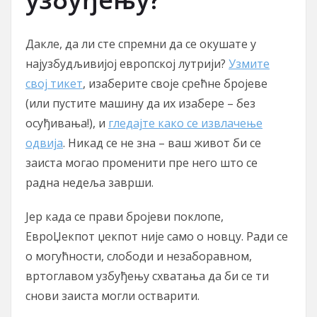
Дакле, да ли сте спремни да се окушате у
најузбудљивијој европској лутрији?
Узмите
свој тикет
, изаберите своје срећне бројеве
(или пустите машину да их изабере – без
осуђивања!), и
гледајте како се извлачење
одвија
. Никад се не зна – ваш живот би се
заиста могао променити пре него што се
радна недеља заврши.
Јер када се прави бројеви поклопе,
ЕвроЏекпот џекпот није само о новцу. Ради се
о могућности, слободи и незаборавном,
вртоглавом узбуђењу схватања да би се ти
снови заиста могли остварити.