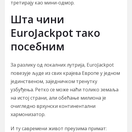
третирају као мини-одмор.
Шта чини
EuroJackpot тако
посебним
За разлику од локалних лутрија, EuroJackpot
повезује људе из свих крајева Европе у једном
јединственом, заједничком тренутку
узбуђења. Ретко се може наћи толико земаља
на истој страни, али обећање милиона је
очигледно врхунски континентални
хармонизатор.
И ту савремени живот преузима примат: