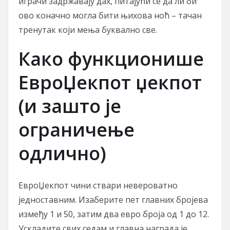
играчи задржавају дах, питајући се да ли би
ово коначно могла бити њихова ноћ – тачан
тренутак који мења буквално све.
Како функционише
ЕвроЏекпот џекпот
(и зашто је
ограничење
одлично)
ЕвроЏекпот чини ствари невероватно
једноставним. Изаберите пет главних бројева
између 1 и 50, затим два евро броја од 1 до 12.
Ускладите свих седам и главна награда је