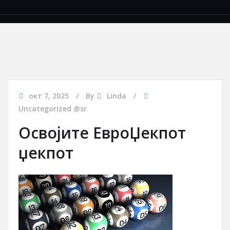
окт 7, 2025
By
Linda
Uncategorized @sr
Освојите ЕвроЏекпот
џекпот