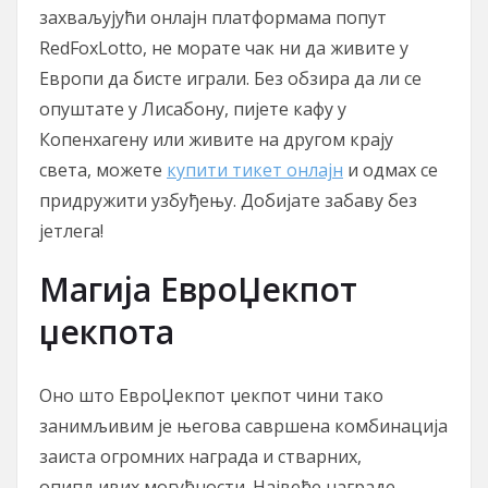
захваљујући онлајн платформама попут
RedFoxLotto, не морате чак ни да живите у
Европи да бисте играли. Без обзира да ли се
опуштате у Лисабону, пијете кафу у
Копенхагену или живите на другом крају
света, можете
купити тикет онлајн
и одмах се
придружити узбуђењу. Добијате забаву без
јетлега!
Магија ЕвроЏекпот
џекпота
Оно што ЕвроЏекпот џекпот чини тако
занимљивим је његова савршена комбинација
заиста огромних награда и стварних,
опипљивих могућности. Највеће награде