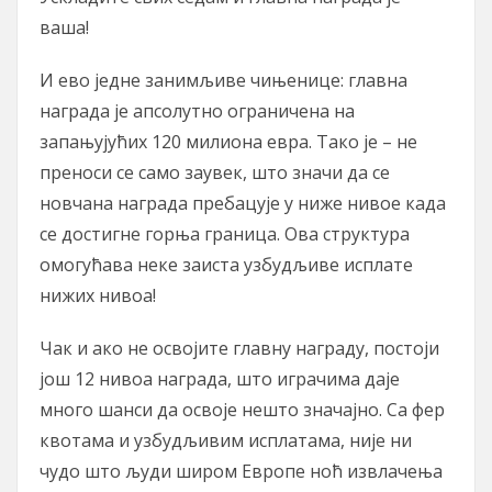
ваша!
И ево једне занимљиве чињенице: главна
награда је апсолутно ограничена на
запањујућих 120 милиона евра. Тако је – не
преноси се само заувек, што значи да се
новчана награда пребацује у ниже нивое када
се достигне горња граница. Ова структура
омогућава неке заиста узбудљиве исплате
нижих нивоа!
Чак и ако не освојите главну награду, постоји
још 12 нивоа награда, што играчима даје
много шанси да освоје нешто значајно. Са фер
квотама и узбудљивим исплатама, није ни
чудо што људи широм Европе ноћ извлачења