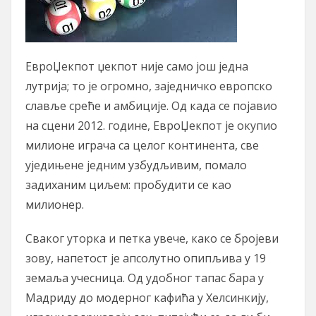
ЕвроЏекпот џекпот није само још једна
лутрија; то је огромно, заједничко европско
славље среће и амбиције. Од када се појавио
на сцени 2012. године, ЕвроЏекпот је окупио
милионе играча са целог континента, све
уједињене једним узбудљивим, помало
задиханим циљем: пробудити се као
милионер.
Сваког уторка и петка увече, како се бројеви
зову, напетост је апсолутно опипљива у 19
земаља учесница. Од удобног тапас бара у
Мадриду до модерног кафића у Хелсинкију,