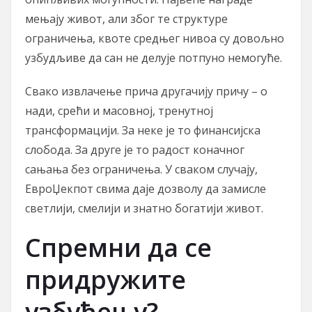
мењају живот, али због те структуре
ограничења, квоте средњег нивоа су довољно
узбудљиве да сан не делује потпуно немогуће.
Свако извлачење прича другачију причу – о
нади, срећи и масовној, тренутној
трансформацији. За неке је то финансијска
слобода. За друге је то радост коначног
сањања без ограничења. У сваком случају,
ЕвроЏекпот свима даје дозволу да замисле
светлији, смелији и знатно богатији живот.
Спремни да се
придружите
узбуђењу?