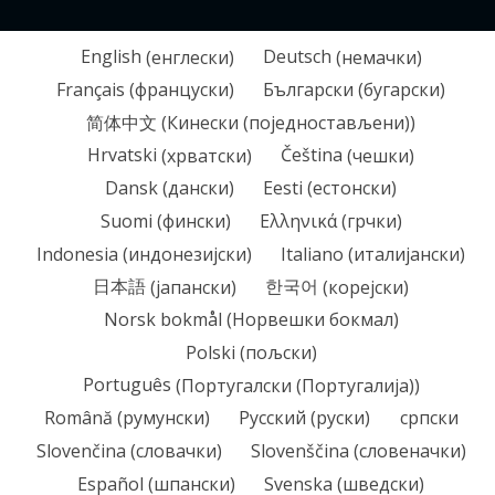
English
(
енглески
)
Deutsch
(
немачки
)
Français
(
француски
)
Български
(
бугарски
)
简体中文
(
Кинески (поједностављени)
)
Hrvatski
(
хрватски
)
Čeština
(
чешки
)
Dansk
(
дански
)
Eesti
(
естонски
)
Suomi
(
фински
)
Ελληνικά
(
грчки
)
Indonesia
(
индонезијски
)
Italiano
(
италијански
)
日本語
(
јапански
)
한국어
(
корејски
)
Norsk bokmål
(
Норвешки бокмал
)
Polski
(
пољски
)
Português
(
Португалски (Португалија)
)
Română
(
румунски
)
Русский
(
руски
)
српски
Slovenčina
(
словачки
)
Slovenščina
(
словеначки
)
Español
(
шпански
)
Svenska
(
шведски
)