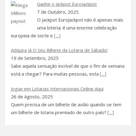
Ganhe o Jackpot EuroJackpot
7 de Outubro, 2025
O Jackpot EuroJackpot não é apenas mais
uma loteria; é uma enorme celebração
europeia de sorte e
[…]
Adquira Já O Seu Bilhete da Lotaria de Sábado!
19 de Setembro, 2025
Sabe aquela sensação incrível de que o fim de semana
está a chegar? Para muitas pessoas, esta
[…]
Jogue em Lotarias Internacionais Online Aqui
26 de Agosto, 2025
Quem precisa de um bilhete de avião quando se tem
um bilhete de lotaria premiado de outro país?
[…]