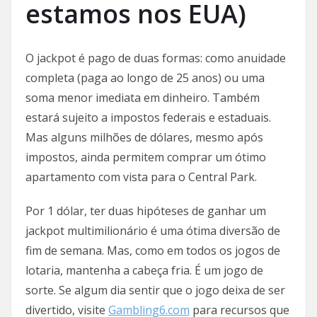
estamos nos EUA)
O jackpot é pago de duas formas: como anuidade
completa (paga ao longo de 25 anos) ou uma
soma menor imediata em dinheiro. Também
estará sujeito a impostos federais e estaduais.
Mas alguns milhões de dólares, mesmo após
impostos, ainda permitem comprar um ótimo
apartamento com vista para o Central Park.
Por 1 dólar, ter duas hipóteses de ganhar um
jackpot multimilionário é uma ótima diversão de
fim de semana. Mas, como em todos os jogos de
lotaria, mantenha a cabeça fria. É um jogo de
sorte. Se algum dia sentir que o jogo deixa de ser
divertido, visite
Gambling6.com
para recursos que