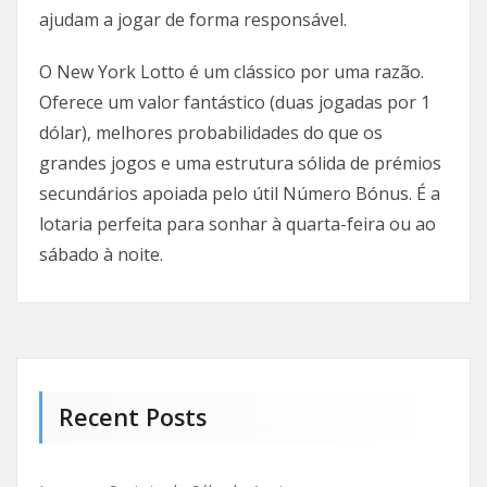
ajudam a jogar de forma responsável.
O New York Lotto é um clássico por uma razão.
Oferece um valor fantástico (duas jogadas por 1
dólar), melhores probabilidades do que os
grandes jogos e uma estrutura sólida de prémios
secundários apoiada pelo útil Número Bónus. É a
lotaria perfeita para sonhar à quarta-feira ou ao
sábado à noite.
Recent Posts