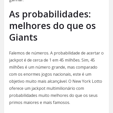
As probabilidades:
melhores do que os
Giants
Falemos de números. A probabilidade de acertar o
jackpot é de cerca de 1 em 45 milhões. Sim, 45
milhões é um número grande, mas comparado
com os enormes jogos nacionais, este é um
objetivo muito mais alcançável. O New York Lotto
oferece um jackpot multimilionário com
probabilidades muito melhores do que os seus
primos maiores e mais famosos.