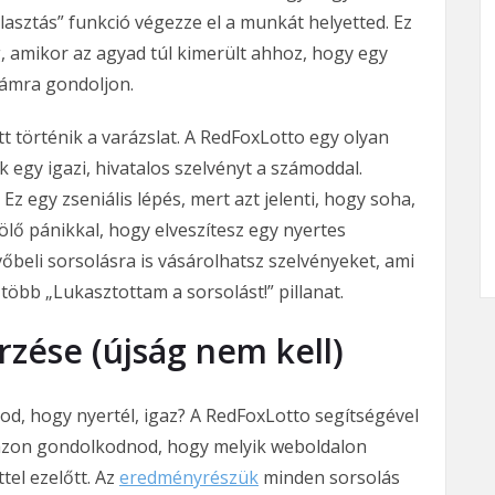
asztás” funkció végezze el a munkát helyetted. Ez
, amikor az agyad túl kimerült ahhoz, hogy egy
zámra gondoljon.
itt történik a varázslat. A RedFoxLotto egy olyan
ek egy igazi, hivatalos szelvényt a számoddal.
 Ez egy zseniális lépés, mert azt jelenti, hogy soha,
ölő pánikkal, hogy elveszítesz egy nyertes
őbeli sorsolásra is vásárolhatsz szelvényeket, ami
több „Lukasztottam a sorsolást!” pillanat.
zése (újság nem kell)
od, hogy nyertél, igaz? A RedFoxLotto segítségével
azon gondolkodnod, hogy melyik weboldalon
tel ezelőtt. Az
eredményrészük
minden sorsolás