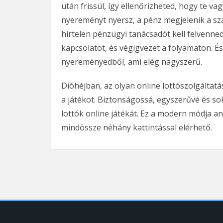
után frissül, így ellenőrizheted, hogy te v
nyereményt nyersz, a pénz megjelenik a s
hirtelen pénzügyi tanácsadót kell felvenned
kapcsolatot, és végigvezet a folyamaton. És
nyereményedből, ami elég nagyszerű.
Dióhéjban, az olyan online lottószolgáltat
a játékot. Biztonságossá, egyszerűvé és so
lottók online játékát. Ez a modern módja a
mindössze néhány kattintással elérhető.