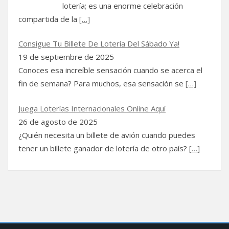
lotería; es una enorme celebración
compartida de la
[…]
Consigue Tu Billete De Lotería Del Sábado Ya!
19 de septiembre de 2025
Conoces esa increíble sensación cuando se acerca el
fin de semana? Para muchos, esa sensación se
[…]
Juega Loterías Internacionales Online Aquí
26 de agosto de 2025
¿Quién necesita un billete de avión cuando puedes
tener un billete ganador de lotería de otro país?
[…]