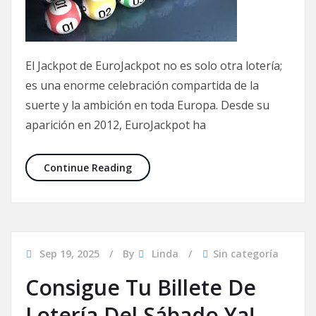
El Jackpot de EuroJackpot no es solo otra lotería;
es una enorme celebración compartida de la
suerte y la ambición en toda Europa. Desde su
aparición en 2012, EuroJackpot ha
Gana el Jackpot de EuroJackpot
Continue Reading
Sep 19, 2025
By
Linda
Sin categoría
Consigue Tu Billete De
Lotería Del Sábado Ya!