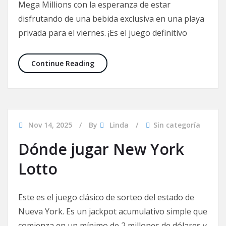
Mega Millions con la esperanza de estar
disfrutando de una bebida exclusiva en una playa
privada para el viernes. ¡Es el juego definitivo
Consulta los pagos de Mega Millions
Continue Reading
Nov 14, 2025
By
Linda
Sin categoría
Dónde jugar New York
Lotto
Este es el juego clásico de sorteo del estado de
Nueva York. Es un jackpot acumulativo simple que
comienza en un mínimo de 2 millones de dólares y